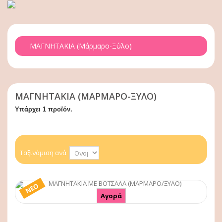
ΜΑΓΝΗΤΑΚΙΑ (μάρμαρο-Ξύλο)
ΜΑΓΝΗΤΑΚΙΑ (ΜΆΡΜΑΡΟ-ΞΎΛΟ)
Υπάρχει 1 προϊόν.
Ταξινόμιση ανά
ΝΈΟ
Αγορά