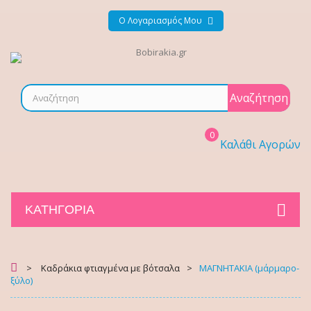
Ο Λογαριασμός Μου
Αναζήτηση
0
Καλάθι Αγορών
ΚΑΤΗΓΟΡΊΑ
>
Καδράκια φτιαγμένα με βότσαλα
>
ΜΑΓΝΗΤΑΚΙΑ (μάρμαρο-
ξύλο)