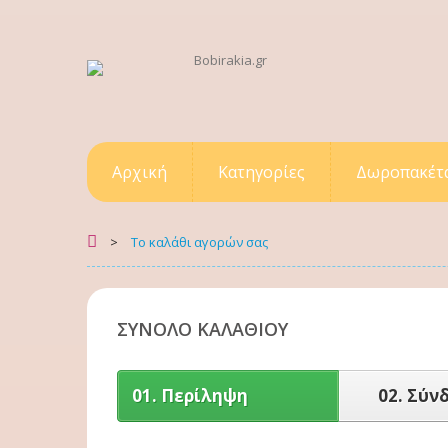
Αρχική
Κατηγορίες
Δωροπακέτ
>
Το καλάθι αγορών σας
ΣΎΝΟΛΟ ΚΑΛΑΘΙΟΎ
01.
Περίληψη
02.
Σύν