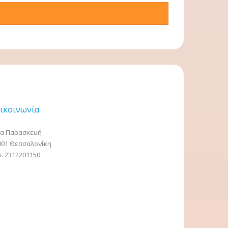
ικοινωνία
ία Παρασκευή
001 Θεσσαλονίκη
λ. 2312201150