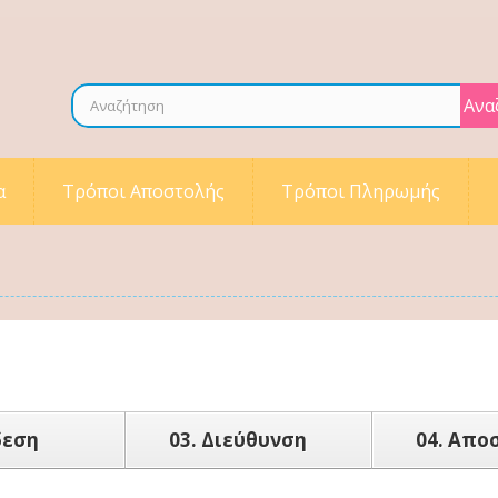
Ανα
α
Τρόποι Αποστολής
Τρόποι Πληρωμής
δεση
03.
Διεύθυνση
04.
Αποσ