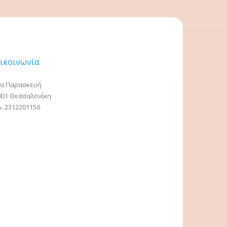
ικοινωνία
ία Παρασκευή
001 Θεσσαλονίκη
λ. 2312201150