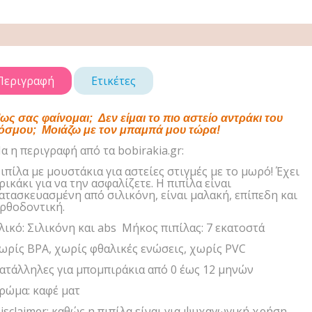
Περιγραφή
Ετικέτες
ως σας φαίνομαι; Δεν είμαι το πιο αστείο αντράκι του
όσμου; Μοιάζω με τον μπαμπά μου τώρα!
α η περιγραφή από τα bobirakia.gr:
ιπίλα με μουστάκια για αστείες στιγμές με το μωρό! Έχει
ρικάκι για να την ασφαλίζετε. Η πιπίλα είναι
ατασκευασμένη από σιλικόνη, είναι μαλακή
, επίπεδη και
ρθοδοντική
.
λικό: Σιλικόνη και abs Μήκος πιπίλας: 7 εκατοστά
ωρίς BPA, χωρίς φθαλικές ενώσεις, χωρίς PVC
ατάλληλες για μπομπιράκια από 0 έως 12 μηνών
ρώμα: καφέ ματ
isclaimer: καθώς η πιπίλα είναι για ψυχαγωγική χρήση,