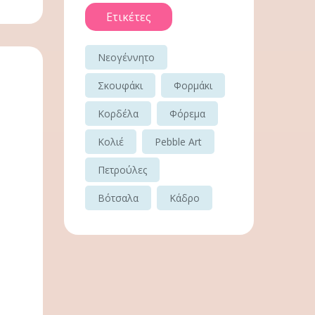
Ετικέτες
Νεογέννητο
Σκουφάκι
Φορμάκι
Κορδέλα
Φόρεμα
Κολιέ
Pebble Art
Πετρούλες
Βότσαλα
Κάδρο