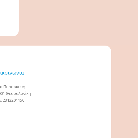
ικοινωνία
ία Παρασκευή
001 Θεσσαλονίκη
λ. 2312201150