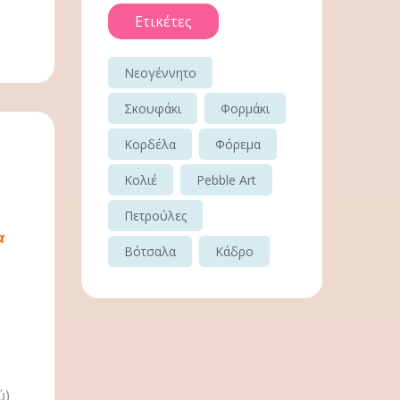
Ετικέτες
Νεογέννητο
Σκουφάκι
Φορμάκι
Κορδέλα
Φόρεμα
Κολιέ
Pebble Art
Πετρούλες
α
Βότσαλα
Κάδρο
ύ)