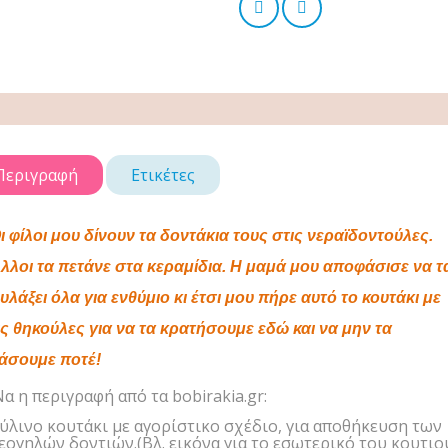
Περιγραφή
Ετικέτες
ι φίλοι μου δίνουν τα δοντάκια τους στις νεραϊδοντούλες.
λλοι τα πετάνε στα κεραμίδια. Η μαμά μου αποφάσισε να τ
υλάξει όλα για ενθύμιο κι έτσι μου πήρε αυτό το κουτάκι με
ις θηκούλες για να τα κρατήσουμε εδώ και να μην τα
άσουμε ποτέ!
α η περιγραφή από τα bobirakia.gr:
ύλινο κουτάκι με αγορίστικο σχέδιο, για αποθήκευση των
εογηλών δοντιών.(Βλ. εικόνα για το εσωτερικό του κουτιο