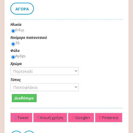
ΑΓΟΡΆ
Ηλικία
0-6 μ.
Νούμερο παπουτσιού
16
Φύλο
Αγόρι
Χρώμα
Τύπος
Διαθέσιμο
Tweet
Κοινή χρήση
Google+
Pinterest