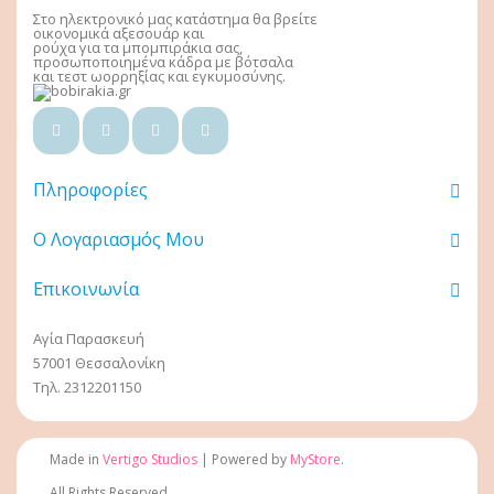
Στο ηλεκτρονικό μας κατάστημα θα βρείτε
οικονομικά αξεσουάρ και
ρούχα για τα μπομπιράκια σας,
προσωποποιημένα κάδρα με βότσαλα
και τεστ ωορρηξίας και εγκυμοσύνης.
Πληροφορίες
Ο Λογαριασμός Μου
Επικοινωνία
Αγία Παρασκευή
57001 Θεσσαλονίκη
Τηλ. 2312201150
Made in
Vertigo Studios
| Powered by
MyStore
.
All Rights Reserved