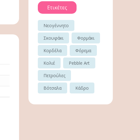
Ετικέτες
Νεογέννητο
Σκουφάκι
Φορμάκι
Κορδέλα
Φόρεμα
Κολιέ
Pebble Art
Πετρούλες
Βότσαλα
Κάδρο