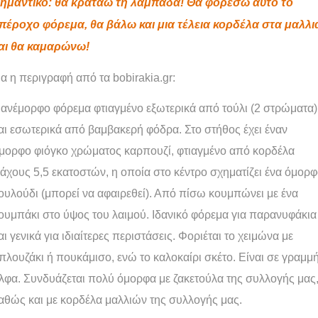
ημαντικό: θα κρατάω τη λαμπάδα! Θα φορέσω αυτό το
πέροχο φόρεμα, θα βάλω και μια τέλεια κορδέλα στα μαλλι
αι θα καμαρώνω!
α η περιγραφή από τα
bobirakia
.
gr
:
ανέμορφο φόρεμα φτιαγμένο εξωτερικά από τούλι (2 στρώματα)
αι εσωτερικά από βαμβακερή φόδρα. Στο στήθος έχει έναν
μορφο φιόγκο χρώματος καρπουζί, φτιαγμένο από κορδέλα
άχους 5,5 εκατοστών, η οποία στο κέντρο σχηματίζει ένα όμορ
ουλούδι (μπορεί να αφαιρεθεί). Από πίσω κουμπώνει με ένα
ουμπάκι στο ύψος του λαιμού. Ιδανικό φόρεμα για παρανυφάκια
αι γενικά για ιδιαίτερες περιστάσεις. Φοριέται το χειμώνα με
πλουζάκι ή πουκάμισο, ενώ το καλοκαίρι σκέτο. Είναι σε γραμμ
λφα. Συνδυάζεται πολύ όμορφα με ζακετούλα της συλλογής μας
αθώς και με κορδέλα μαλλιών της συλλογής μας.