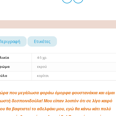
Περιγραφή
Ετικέτες
λικία
4-5 χρ.
ρώμα
εκρού
ύλο
κορίτσι
ώρα που μεγάλωσα φοράω όμορφα φουστανάκια και είμαι
ωστή δεσποινιδούλα! Μου είπαν λοιπόν ότι σε λίγο καιρό
ου θα βαφτιστεί το αδελφάκι μου, εγώ θα κάνω κάτι πολύ